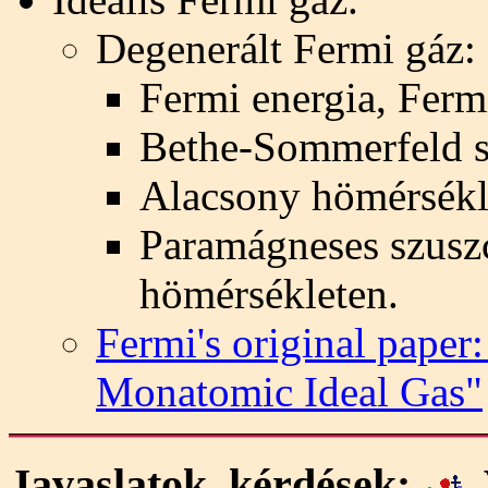
Degenerált Fermi gáz:
Fermi energia, Ferm
Bethe-Sommerfeld so
Alacsony hömérsékle
Paramágneses szuszc
hömérsékleten.
Fermi's original paper
Monatomic Ideal Gas"
Javaslatok, kérdések: