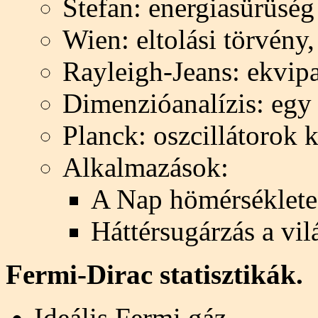
Stefan: energiasürüsé
Wien: eltolási törvény
Rayleigh-Jeans: ekvipa
Dimenzióanalízis: egy 
Planck: oszcillátorok 
Alkalmazások:
A Nap hömérséklete,
Háttérsugárzás a vil
Fermi-Dirac statisztikák.
Ideális Fermi gáz.